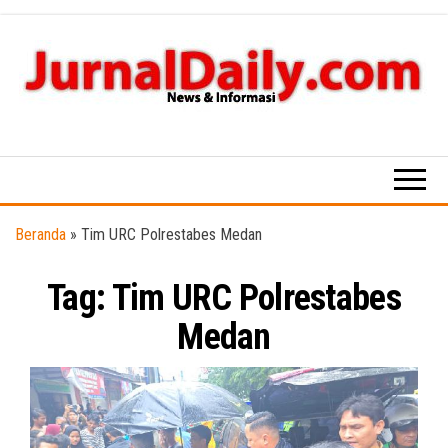
Skip
to
the
content
News &
Informasi
Beranda
»
Tim URC Polrestabes Medan
Tag:
Tim URC Polrestabes
Medan