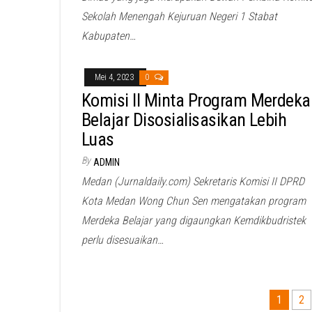
Sekolah Menengah Kejuruan Negeri 1 Stabat
Kabupaten…
Mei 4, 2023
0
Komisi II Minta Program Merdeka
Belajar Disosialisasikan Lebih
Luas
By
ADMIN
Medan (Jurnaldaily.com) Sekretaris Komisi II DPRD
Kota Medan Wong Chun Sen mengatakan program
Merdeka Belajar yang digaungkan Kemdikbudristek
perlu disesuaikan…
Paginasi
1
2