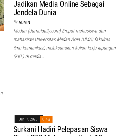
Jadikan Media Online Sebagai
Jendela Dunia
By
ADMIN
Medan (Jurnaldaily.com) Empat mahasiswa dan
mahasiswi Universitas Medan Area (UMA) fakultas
ilmu komunikasi, melaksanakan kuliah kerja lapangan
(KKL) di media…
an
Juni 7, 2023
0
Surkani Hadiri Pelepasan Siswa