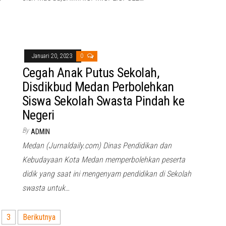
Januari 20, 2023
0
Cegah Anak Putus Sekolah,
Disdikbud Medan Perbolehkan
Siswa Sekolah Swasta Pindah ke
Negeri
By
ADMIN
Medan (Jurnaldaily.com) Dinas Pendidikan dan
Kebudayaan Kota Medan memperbolehkan peserta
didik yang saat ini mengenyam pendidikan di Sekolah
swasta untuk…
3
Berikutnya