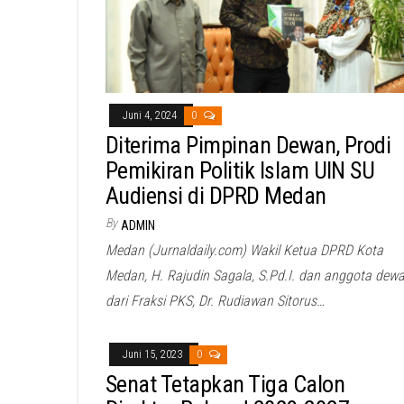
Juni 4, 2024
0
Diterima Pimpinan Dewan, Prodi
Pemikiran Politik Islam UIN SU
Audiensi di DPRD Medan
By
ADMIN
Medan (Jurnaldaily.com) Wakil Ketua DPRD Kota
Medan, H. Rajudin Sagala, S.Pd.I. dan anggota dew
dari Fraksi PKS, Dr. Rudiawan Sitorus…
Juni 15, 2023
0
Senat Tetapkan Tiga Calon