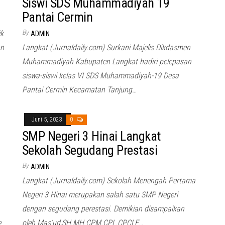
Siswi SDS Muhammadiyah 19
Pantai Cermin
By
ik
ADMIN
an
Langkat (Jurnaldaily.com) Surkani Majelis Dikdasmen
Muhammadiyah Kabupaten Langkat hadiri pelepasan
siswa-siswi kelas VI SDS Muhammadiyah-19 Desa
Pantai Cermin Kecamatan Tanjung…
Juni 5, 2023
0
SMP Negeri 3 Hinai Langkat
Sekolah Segudang Prestasi
By
ADMIN
Langkat (Jurnaldaily.com) Sekolah Menengah Pertama
Negeri 3 Hinai merupakan salah satu SMP Negeri
dengan segudang perestasi. Demikian disampaikan
e
oleh Mas’ud,SH.MH.CPM.CPL.CPCLE…