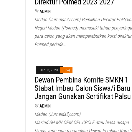
Direktur Polmed 2023-2027
By
ADMIN
Medan (Jurnaldaily.com) Pemilihan Direktur Politekn
Negeri Medan (Polmed) memasuki tahap penyaring
para calon yang akan memperebutkan kursi direktur
Polmed periode…
Juni 5, 2023
0
Dewan Pembina Komite SMKN 1
Stabat Imbau Calon Siswa/i Baru
Jangan Gunakan Sertifikat Palsu
By
ADMIN
Medan (Jurnaldaily.com)
Mas’ud.SH.MH.CPM.CPL.CPCLE atau biasa disapa
Dimas yang juga merupakan Dewan Pembina Komit