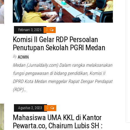
Februari 3, 2025
0
Komisi II Gelar RDP Persoalan
Penutupan Sekolah PGRI Medan
By
ADMIN
Medan (Jurnaldaily.com) Dalam rangka melaksanakan
fungsi pengawasan di bidang pendidikan, Komisi II
DPRD Kota Medan menggelar Rapat Dengar Pendapat
(RDP)…
Agustus 2, 2023
0
Mahasiswa UMA KKL di Kantor
Pewarta.co, Chairum Lubis SH :