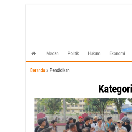
Skip
to
the
content
Medan
Politik
Hukum
Ekonomi
Beranda
»
Pendidikan
Kategor