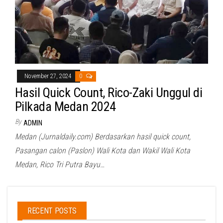
November 27, 2024
0
Hasil Quick Count, Rico-Zaki Unggul di
Pilkada Medan 2024
By
ADMIN
Medan (Jurnaldaily.com) Berdasarkan hasil quick count,
Pasangan calon (Paslon) Wali Kota dan Wakil Wali Kota
Medan, Rico Tri Putra Bayu…
RECENT POSTS