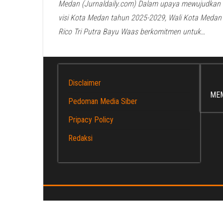
Medan (Jurnaldaily.com) Dalam upaya mewujudkan
visi Kota Medan tahun 2025-2029, Wali Kota Medan
Rico Tri Putra Bayu Waas berkomitmen untuk…
Disclaimer
ME
Pedoman Media Siber
Pripacy Policy
Redaksi