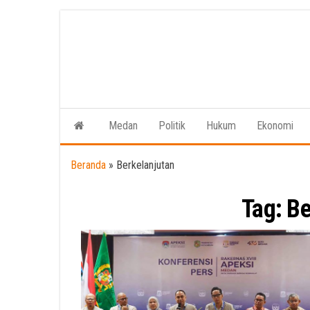
Skip
to
the
content
Medan
Politik
Hukum
Ekonomi
Beranda
»
Berkelanjutan
Tag:
Be