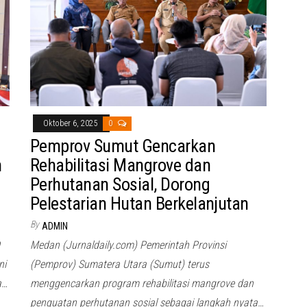
Oktober 6, 2025
0
Pemprov Sumut Gencarkan
h
Rehabilitasi Mangrove dan
Perhutanan Sosial, Dorong
Pelestarian Hutan Berkelanjutan
By
ADMIN
Medan (Jurnaldaily.com) Pemerintah Provinsi
ni
(Pemprov) Sumatera Utara (Sumut) terus
a…
menggencarkan program rehabilitasi mangrove dan
penguatan perhutanan sosial sebagai langkah nyata…