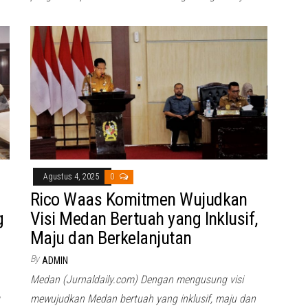
Agustus 4, 2025
0
Rico Waas Komitmen Wujudkan
g
Visi Medan Bertuah yang Inklusif,
Maju dan Berkelanjutan
By
ADMIN
Medan (Jurnaldaily.com) Dengan mengusung visi
mewujudkan Medan bertuah yang inklusif, maju dan