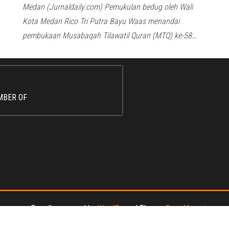
Medan (Jurnaldaily.com) Pemukulan bedug oleh Wali
Kota Medan Rico Tri Putra Bayu Waas menandai
pembukaan Musabaqah Tilawatil Quran (MTQ) ke-58…
MBER OF
Proudly powered by
WordPress
|
Theme:
Envo Magazine