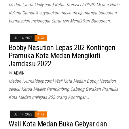
Medan (Jurnaldaily.com) Ketua Komisi IV DPRD Medan Haris
Kelana Damanik sayangkan masih menjamurnya bangunan
bermasalah melanggar Surat Izin Mendirikan Bangunan…
Juli 14, 2022
0
Bobby Nasution Lepas 202 Kontingen
Pramuka Kota Medan Mengikuti
Jamdasu 2022
By
ADMIN
Medan (Jurnaldaily.com) Wali Kota Medan Bobby Nasution
selaku Ketua Majelis Pembimbing Cabang Gerakan Pramuka
Kota Medan melepas 202 orang Kontingen…
Juli 14, 2022
0
Wali Kota Medan Buka Gebyar dan