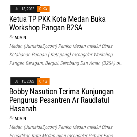
Juli 13, 2022
0
Ketua TP PKK Kota Medan Buka
Workshop Pangan B2SA
By
ADMIN
Medan (Jurnaldaily.com) Pemko Medan melalui Dinas
Ketahanan Pangan ( Ketapang) menggelar Workshop
Pangan Beragam, Bergizi, Seimbang Dan Aman (B2SA) di…
Juli 13, 2022
0
Bobby Nasution Terima Kunjungan
Pengurus Pesantren Ar Raudlatul
Hasanah
By
ADMIN
Medan (Jurnaldaily.com) Pemko Medan melalui Dinas
Pendidikan Kota Medan akan menggelar Gebyar Expo