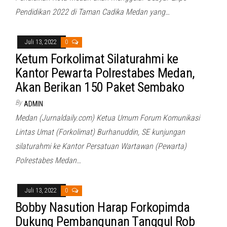
Pendidikan 2022 di Taman Cadika Medan yang…
Juli 13, 2022
0
Ketum Forkolimat Silaturahmi ke
Kantor Pewarta Polrestabes Medan,
Akan Berikan 150 Paket Sembako
By
ADMIN
Medan (Jurnaldaily.com) Ketua Umum Forum Komunikasi
Lintas Umat (Forkolimat) Burhanuddin, SE kunjungan
silaturahmi ke Kantor Persatuan Wartawan (Pewarta)
Polrestabes Medan…
Juli 13, 2022
0
Bobby Nasution Harap Forkopimda
Dukung Pembangunan Tanggul Rob