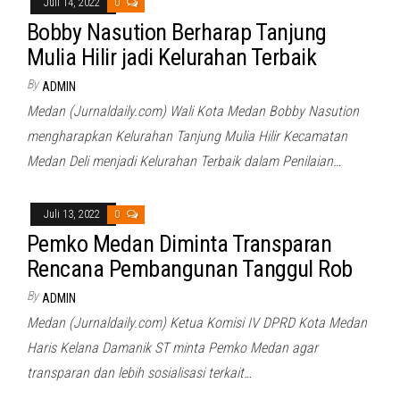
Juli 14, 2022
0
Bobby Nasution Berharap Tanjung
Mulia Hilir jadi Kelurahan Terbaik
By
ADMIN
Medan (Jurnaldaily.com) Wali Kota Medan Bobby Nasution
mengharapkan Kelurahan Tanjung Mulia Hilir Kecamatan
Medan Deli menjadi Kelurahan Terbaik dalam Penilaian…
Juli 13, 2022
0
Pemko Medan Diminta Transparan
Rencana Pembangunan Tanggul Rob
By
ADMIN
Medan (Jurnaldaily.com) Ketua Komisi IV DPRD Kota Medan
Haris Kelana Damanik ST minta Pemko Medan agar
transparan dan lebih sosialisasi terkait…