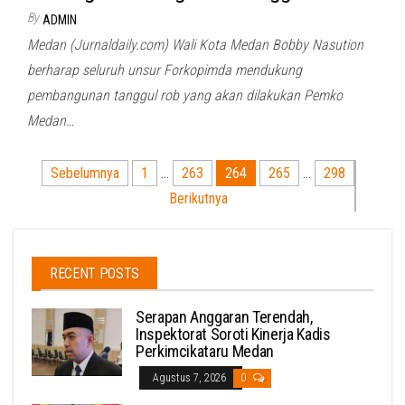
By
ADMIN
Medan (Jurnaldaily.com) Wali Kota Medan Bobby Nasution
berharap seluruh unsur Forkopimda mendukung
pembangunan tanggul rob yang akan dilakukan Pemko
Medan…
Paginasi
Sebelumnya
1
…
263
264
265
…
298
pos
Berikutnya
RECENT POSTS
Serapan Anggaran Terendah,
Inspektorat Soroti Kinerja Kadis
Perkimcikataru Medan
Agustus 7, 2026
0