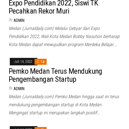
Expo Pendidikan 2022, Siswi TK
Pecahkan Rekor Muri
By
ADMIN
Medan (Jurnaldaily.com) Melalui Gebyar dan Expo
Pendidikan 2022, Wali Kota Medan Bobby Nasution berharap
Kota Medan dapat mewujudkan program Merdeka Belajar.…
Juli 14, 2022
0
Pemko Medan Terus Mendukung
Pengembangan Startup
By
ADMIN
Medan (Jurnaldaily.com) Pemko Medan hingga saat ini terus
mendukung pengembangan startup di Kota Medan.
Mengingat startup ini merupakan langkah positif…