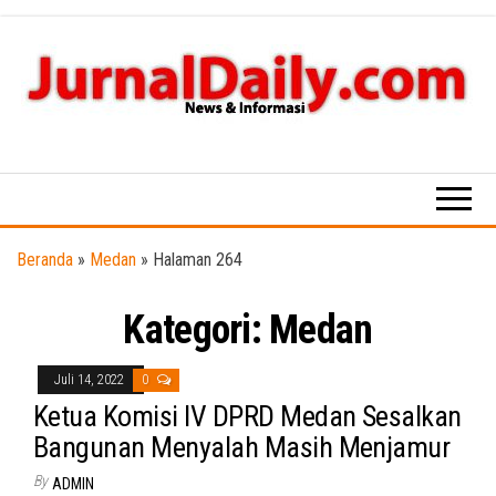
Skip
to
the
content
News &
Informasi
Beranda
»
Medan
»
Halaman 264
Kategori:
Medan
Juli 14, 2022
0
Ketua Komisi IV DPRD Medan Sesalkan
Bangunan Menyalah Masih Menjamur
By
ADMIN